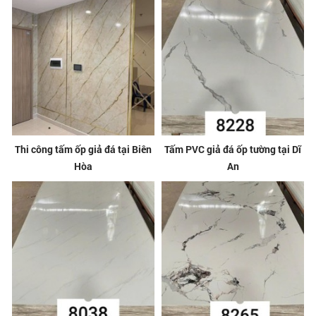
Thi công tấm ốp giả đá tại Biên
Tấm PVC giả đá ốp tường tại Dĩ
Hòa
An