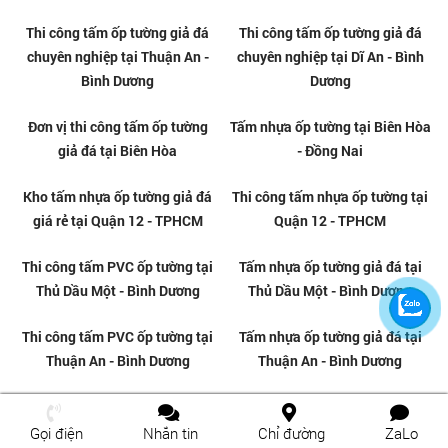
Tổng kho tấm ốp PVC vân đá
Thi công tấm nhựa giả đá
giá rẻ tại Dĩ An
chuyên nghiệp tại Dĩ An
Tổng kho tấm ốp PVC vân đá
Tổng kho tấm ốp PVC vân đá
chất lượng tại Thủ Đức
giá rẻ tại Thủ Đức
Gọi điện
Nhắn tin
Chỉ đường
ZaLo