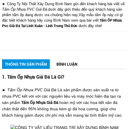
► Công Ty Nội Thất Xây Dựng Bình Nam gửi đến khách hàng bài viết về
Tấm Ốp Nhựa PVC Giả Đá
dưới đây giới thiệu đến quý khách hàng sản
phẩm tấm ốp đang được ưa chuộng hiện nay,Vậy mẫu tấm ốp này có gì
Tấm ỐP Nhựa
đặc biệt khách hàng hãy cùng Bình Nam xem qua bài viết
Pvc Giả Đá Tại Linh Xuân - Linh Trung Thủ Đức
dưới đây nhé!
THÔNG TIN SẢN PHẨM
BÌNH LUẬN
1. Tấm Ốp Nhựa Giả Đá Là Gì?
► Tấm Ốp Nhựa PVC Giả Đá
Là sản phẩm được sản xuất ra từ
nhựa PVC kết với với các nguyên liệu và máy móc hiện đại tạo ra
Tấm Ốp Nhựa Giả Đá
sản phẩm
hoàn mỹ với các họa tiết vân đá
chân thật đến 95% không thua kém gì đá hoa cương, giúp cho
khách hàng giảm được chi phí mà vẫn mang lại tính thẩm mỹ cao.