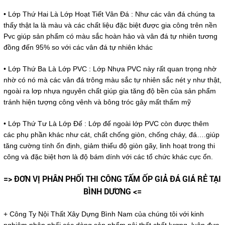
• Lớp Thứ Hai Là Lớp Hoạt Tiết Vân Đá : Như các vân đá chúng ta
thấy thật la là màu và các chất liệu đặc biệt được gia công trên nền
Pvc giúp sản phẩm có màu sắc hoàn hảo và vân đá tự nhiên tương
đồng đến 95% so với các vân đá tự nhiên khác
• Lớp Thứ Ba Là Lớp PVC : Lớp Nhựa PVC này rất quan trọng nhờ
nhờ có nó mà các vân đá trông màu sắc tự nhiên sắc nét y như thật,
ngoài ra lơp nhựa nguyên chất giúp gia tăng độ bền của sản phẩm
tránh hiện tượng công vênh và bông tróc gây mất thẩm mỹ
• Lớp Thứ Tư Là Lớp Đế : Lớp đế ngoài lớp PVC còn được thêm
các phụ phần khác như cát, chất chống giòn, chống cháy, đá….giúp
tăng cường tính ổn định, giảm thiểu độ giòn gãy, linh hoạt trong thi
công và đặc biệt hơn là độ bám dính với các tổ chức khác cực ổn.
=> ĐƠN VỊ PHÂN PHỐI THI CÔNG TẤM ỐP GIẢ ĐÁ GIÁ RẺ TẠI
BÌNH DƯƠNG <=
+ Công Ty Nội Thất Xây Dựng Bình Nam của chúng tôi với kinh