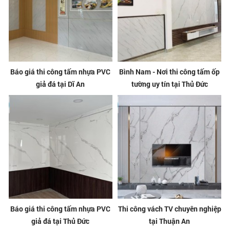
Báo giá thi công tấm nhựa PVC
Bình Nam - Nơi thi công tấm ốp
giả đá tại Dĩ An
tường uy tín tại Thủ Đức
Báo giá thi công tấm nhựa PVC
Thi công vách TV chuyên nghiệp
giả đá tại Thủ Đức
tại Thuận An