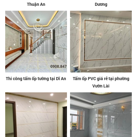
Thuận An
Dương
Thi công tấm ốp tường tại Dĩ An
Tấm ốp PVC giá rẻ tại phường
Vườn Lài