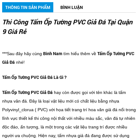
THÔNG TIN SẢN PHẨM
BÌNH LUẬN
Thi Công Tấm Ốp Tường PVC Giả Đá Tại Quận
9 Giá Rẻ
Bình Nam
Tấm Ốp Tường PVC
***Sau đây hãy cùng
tìm hiểu thêm về
Giả Đá
nhé!
Tấm Ốp Tường PVC Giả Đá Là Gì ?
Tấm Ốp Tường PVC Giả Đá
hay còn được gọi với tên khác là tấm
nhựa vân đá. Đây là loại vật liệu mới có chất liệu bằng nhựa
Polyvinyl_clorua ( PVC) với họa tiết trang trí hoa văn giả đá nổi trong
lĩnh vực thiết kế thi công nội thất với nhiều màu sắc, vân đá tự nhiên
độc đáo, ấn tượng, là một trong các vật liệu trang trí được nhiều
người ưa chuộng. Hiện nay, tấm nhựa giả đá đang được sử dụng