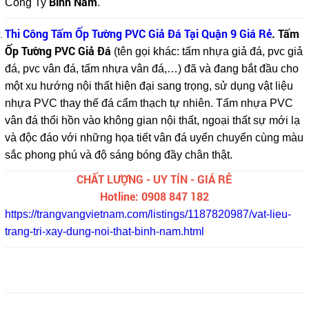
Bình Nam
Công Ty
.
Thi Công Tấm Ốp Tường PVC Giả Đá Tại Quận 9 Giá Rẻ
. Tấm
Ốp Tường PVC Giả Đá
(tên gọi khác: tấm nhựa giả đá, pvc giả
đá, pvc vân đá, tấm nhựa vân đá,…) đã và đang bắt đầu cho
một xu hướng nội thất hiện đại sang trọng, sử dụng vật liệu
nhựa PVC thay thế đá cẩm thạch tự nhiên. Tấm nhựa PVC
vân đá thổi hồn vào không gian nội thất, ngoại thất sự mới lạ
và độc đáo với những họa tiết vân đá uyển chuyển cùng màu
sắc phong phú và độ sáng bóng đầy chân thật.
CHẤT LƯỢNG - UY TÍN - GIÁ RẺ
Hotline: 0908 847 182
https://trangvangvietnam.com/listings/1187820987/vat-lieu-
trang-tri-xay-dung-noi-that-binh-nam.html