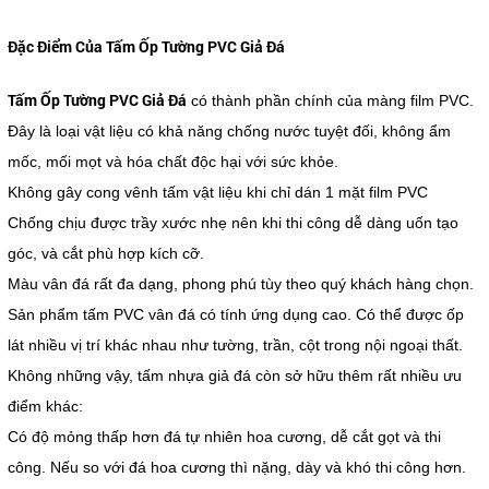
Đặc Điểm Của Tấm Ốp Tường PVC Giả Đá
Tấm Ốp Tường PVC Giả Đá
có thành phần chính của màng film PVC.
Đây là loại vật liệu có khả năng chống nước tuyệt đối, không ẩm
mốc, mối mọt và hóa chất độc hại với sức khỏe.
Không gây cong vênh tấm vật liệu khi chỉ dán 1 mặt film PVC
Chống chịu được trầy xước nhẹ nên khi thi công dễ dàng uốn tạo
góc, và cắt phù hợp kích cỡ.
Màu vân đá rất đa dạng, phong phú tùy theo quý khách hàng chọn.
Sản phẩm tấm PVC vân đá có tính ứng dụng cao. Có thể được ốp
lát nhiều vị trí khác nhau như tường, trần, cột trong nội ngoại thất.
Không những vậy, tấm nhựa giả đá còn sở hữu thêm rất nhiều ưu
điểm khác:
Có độ mỏng thấp hơn đá tự nhiên hoa cương, dễ cắt gọt và thi
công. Nếu so với đá hoa cương thì nặng, dày và khó thi công hơn.