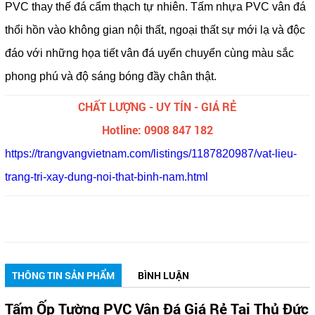
PVC thay thế đá cẩm thạch tự nhiên. Tấm nhựa PVC vân đá
thổi hồn vào không gian nội thất, ngoại thất sự mới lạ và độc
đáo với những họa tiết vân đá uyển chuyển cùng màu sắc
phong phú và độ sáng bóng đầy chân thật.
CHẤT LƯỢNG - UY TÍN - GIÁ RẺ
Hotline: 0908 847 182
https://trangvangvietnam.com/listings/1187820987/vat-lieu-
trang-tri-xay-dung-noi-that-binh-nam.html
THÔNG TIN SẢN PHẨM
BÌNH LUẬN
Tấm Ốp Tường PVC Vân Đá Giá Rẻ Tại Thủ Đức