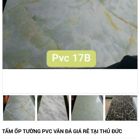
TẤM ỐP TƯỜNG PVC VÂN ĐÁ GIÁ RẺ TẠI THỦ ĐỨC