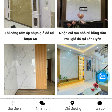
Thi công tấm ốp nhựa giả đá tại
Nhận cải tạo nhà cũ bằng tấm
Thuận An
PVC giả đá tại Tân Uyên
Thi công tấm ốp nhựa giả đá tại
Thi công tấm PVC vân đá tại
Tân Uyên
Bình Thạnh
Gọi điện
Nhắn tin
Chỉ đường
ZaLo