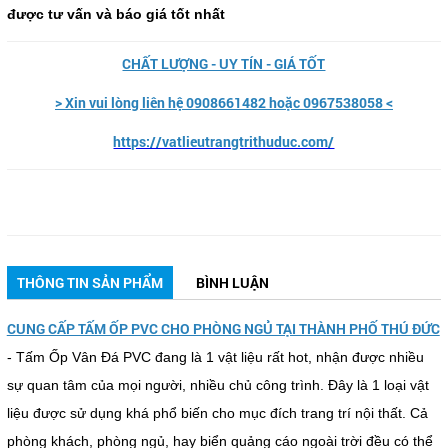
được tư vấn và báo giá tốt nhất
CHẤT LƯỢNG - UY TÍN - GIÁ TỐT
> Xin vui lòng liên hệ 0908661482 hoặc 0967538058 <
https://vatlieutrangtrithuduc.com/
THÔNG TIN SẢN PHẨM
BÌNH LUẬN
CUNG CẤP TẤM ỐP PVC CHO PHÒNG NGỦ TẠI THÀNH PHỐ THÚ ĐỨC
- Tấm Ốp Vân Đá PVC đang là 1 vật liệu rất hot, nhận được nhiều
sự quan tâm của mọi người, nhiều chủ công trình. Đây là 1 loại vật
liệu được sử dụng khá phổ biến cho mục đích trang trí nội thất. Cả
phòng khách, phòng ngủ, hay biển quảng cáo ngoài trời đều có thể