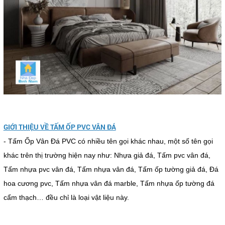
GIỚI THIỆU VỀ TẤM ỐP PVC VÂN ĐÁ
- Tấm Ốp Vân Đá PVC có nhiều tên gọi khác nhau, một số tên gọi
khác trên thị trường hiện nay như: Nhựa giả đá, Tấm pvc vân đá,
Tấm nhựa pvc vân đá, Tấm nhựa vân đá, Tấm ốp tường giả đá, Đá
hoa cương pvc, Tấm nhựa vân đá marble, Tấm nhựa ốp tường đá
cẩm thạch… đều chỉ là loại vật liệu này.