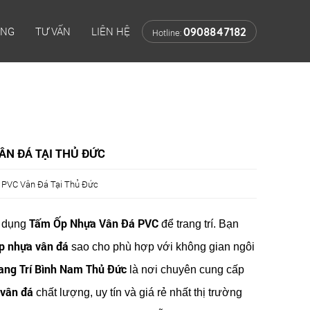
ÔNG
TƯ VẤN
LIÊN HỆ
0908847182
Hotline:
ÂN ĐÁ TẠI THỦ ĐỨC
PVC Vân Đá Tại Thủ Đức
Tấm Ốp Nhựa Vân Đá PVC
ử dụng
để trang trí. Bạn
p nhựa vân đá
sao cho phù hợp với không gian ngôi
rang Trí Bình Nam Thủ Đức
là nơi chuyên cung cấp
vân đá
chất lượng, uy tín và giá rẻ nhất thị trường