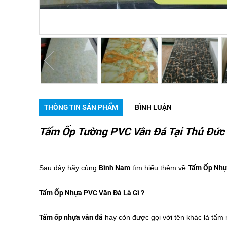
THÔNG TIN SẢN PHẨM
BÌNH LUẬN
Tấm Ốp Tường PVC Vân Đá Tại Thủ Đức
Bình Nam
Tấm Ốp Nhự
Sau đây hãy cùng
tìm hiểu thêm về
Tấm Ốp Nhựa PVC Vân Đá Là Gì ?
Tấm ốp nhựa vân đá
hay còn được gọi với tên khác là tấm nh