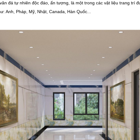
c, vân đá tự nhiên độc đáo, ấn tượng, là một trong các vật liệu trang t
hư: Anh, Pháp, Mỹ, Nhật, Canada, Hàn Quốc...