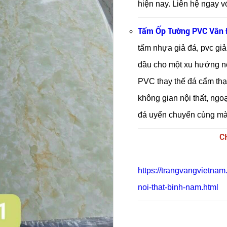
hiện nay. Liên hệ ngay v
Tấm Ốp Tường PVC Vân 
tấm nhựa giả đá, pvc gi
đầu cho một xu hướng nội
PVC thay thế đá cẩm thạ
không gian nội thất, ngo
đá uyển chuyển cùng màu
C
https://trangvangvietnam
noi-that-binh-nam.html