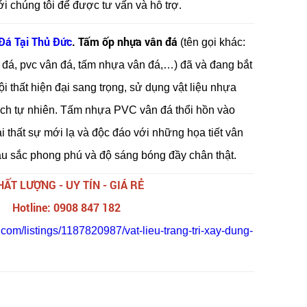
ới chúng tôi để được tư vấn và hỗ trợ.
Đá Tại Thủ Đức
. Tấm ốp nhựa vân đá
(tên gọi khác:
ả đá, pvc vân đá, tấm nhựa vân đá,…) đã và đang bắt
 thất hiện đại sang trọng, sử dụng vật liệu nhựa
ch tự nhiên. Tấm nhựa PVC vân đá thổi hồn vào
ại thất sự mới lạ và độc đáo với những họa tiết vân
 sắc phong phú và độ sáng bóng đầy chân thật.
HẤT LƯỢNG - UY TÍN - GIÁ RẺ
Hotline: 0908 847 182
.com/listings/1187820987/vat-lieu-trang-tri-xay-dung-