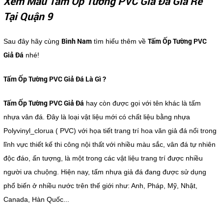
Xem Mẫu Tấm Ốp Tường PVC Giả Đá Giá Rẻ
Tại Quận 9
Bình Nam
Tấm Ốp Tường PVC
Sau đây hãy cùng
tìm hiểu thêm về
Giả Đá
nhé!
Tấm Ốp Tường PVC Giả Đá Là Gì ?
Tấm Ốp Tường PVC Giả Đá
hay còn được gọi với tên khác là tấm
nhựa vân đá. Đây là loại vật liệu mới có chất liệu bằng nhựa
Polyvinyl_clorua ( PVC) với họa tiết trang trí hoa văn giả đá nổi trong
lĩnh vực thiết kế thi công nội thất với nhiều màu sắc, vân đá tự nhiên
độc đáo, ấn tượng, là một trong các vật liệu trang trí được nhiều
người ưa chuộng. Hiện nay, tấm nhựa giả đá đang được sử dụng
phổ biến ở nhiều nước trên thế giới như: Anh, Pháp, Mỹ, Nhật,
Canada, Hàn Quốc...