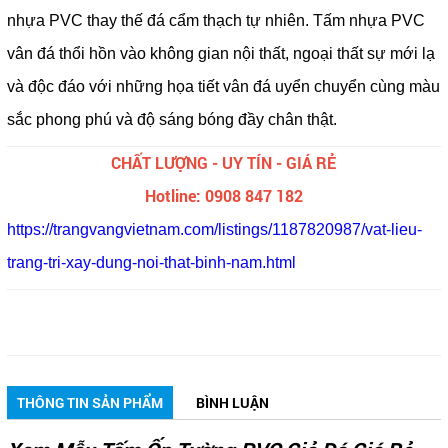
nhựa PVC thay thế đá cẩm thạch tự nhiên. Tấm nhựa PVC
vân đá thổi hồn vào không gian nội thất, ngoại thất sự mới lạ
và độc đáo với những họa tiết vân đá uyển chuyển cùng màu
sắc phong phú và độ sáng bóng đầy chân thật.
CHẤT LƯỢNG - UY TÍN - GIÁ RẺ
Hotline: 0908 847 182
https://trangvangvietnam.com/listings/1187820987/vat-lieu-
trang-tri-xay-dung-noi-that-binh-nam.html
THÔNG TIN SẢN PHẨM
BÌNH LUẬN