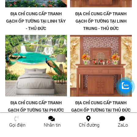
ĐỊA CHỈ CUNG CẤP TRANH
ĐỊA CHỈ CUNG CẤP TRANH
GẠCH ỐP TƯỜNG TẠI LINH TÂY
GẠCH ỐP TƯỜNG TẠI LINH
- THỦ ĐỨC
TRUNG - THỦ ĐỨC
ĐỊA CHỈ CUNG CẤP TRANH
ĐỊA CHỈ CUNG CẤP TRANH
GẠCH ỐP TƯỜNG TẠI PHƯỚC
GẠCH ỐP TƯỜNG TẠI THỦ ĐỨC
BÌNH - THỦ ĐỨC
Gọi điện
Nhắn tin
Chỉ đường
ZaLo