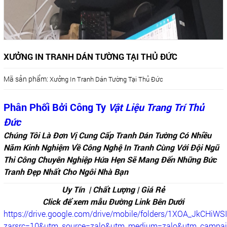
XƯỞNG IN TRANH DÁN TƯỜNG TẠI THỦ ĐỨC
Mã sản phẩm:
Xưởng In Tranh Dán Tường Tại Thủ Đức
Phân Phối Bởi Công Ty
Vật Liệu Trang Trí Thủ
Đức
Chúng Tôi Là Đơn Vị Cung Cấp Tranh Dán Tường Có Nhiều
Năm Kinh Nghiệm Về Công Nghệ In Tranh Cùng Với Đội Ngũ
Thi Công Chuyên Nghiệp Hứa Hẹn Sẽ Mang Đến Những Bức
Tranh Đẹp Nhất Cho Ngôi Nhà Bạn
Uy Tín | Chất Lượng | Giá Rẻ
Click để xem mẫu Đường Link Bên Dưới
https://drive.google.com/drive/mobile/folders/1XOA_JkCHiW
zarsrc=10&utm_source=zalo&utm_medium=zalo&utm_campai