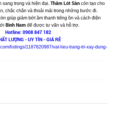
Thảm Lót Sàn
n sang trọng và hiện đại.
còn tạo cho
n, chắc chắn và thoải mái trong những bước đi.
òn giúp giảm bớt âm thanh tiếng ồn và cách điện
Bình Nam
với
để được tư vấn và hỗ trợ.
Hotline: 0908 847 182
HẤT LƯỢNG - UY TÍN - GIÁ RẺ
.com/listings/1187820987/vat-lieu-trang-tri-xay-dung-