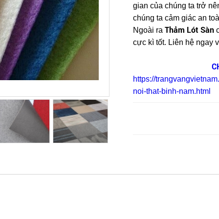
gian của chúng ta trở nê
chúng ta cảm giác an toà
Thảm Lót Sàn
Ngoài ra
c
cực kì tốt. Liên hệ ngay 
C
https://trangvangvietnam
noi-that-binh-nam.html