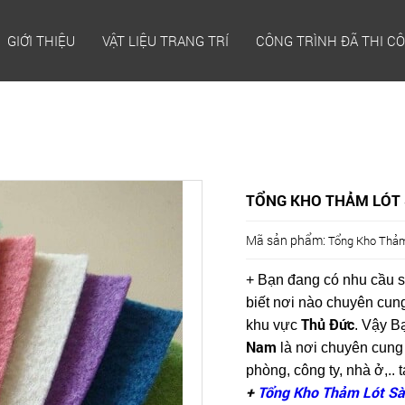
GIỚI THIỆU
VẬT LIỆU TRANG TRÍ
CÔNG TRÌNH ĐÃ THI C
TỔNG KHO THẢM LÓT S
Mã sản phẩm:
Tổng Kho Thảm
+ Bạn đang có nhu cầu 
biết nơi nào chuyên cun
Thủ Đức
khu vực
. Vậy B
Nam
là nơi chuyên cung 
phòng, công ty, nhà ở,.. 
+
Tổng Kho Thảm Lót Sàn