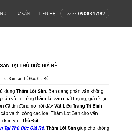
ÔNG
TƯ VẤN
LIÊN HỆ
0908847182
Hotline:
ÀN TẠI THỦ ĐỨC GIÁ RẺ
 Lót Sàn Tại Thủ Đức Giá Rẻ
Thảm Lót Sàn
sử dụng
. Bạn đang phân vân không
thảm lót sàn
g cấp và thi công
chất lượng, giá rẻ tại
Vật Liệu Trang Trí Bình
ạn đã tìm đúng nơi rồi đấy
cấp và thi công các loại Thảm Lót Sàn cho văn
Thủ Đức
tại khu vực
.
 Tại Thủ Đức Giá Rẻ
. Thảm Lót Sàn
giúp cho không