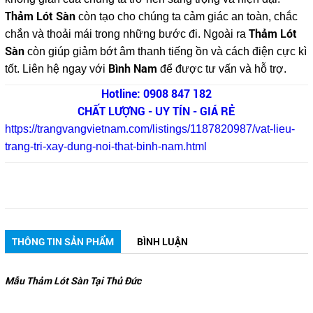
Thảm Lót Sàn
còn tạo cho chúng ta cảm giác an toàn, chắc
Thảm Lót
chắn và thoải mái trong những bước đi. Ngoài ra
Sàn
còn giúp giảm bớt âm thanh tiếng ồn và cách điện cực kì
Bình Nam
tốt. Liên hệ ngay với
để được tư vấn và hỗ trợ.
Hotline: 0908 847 182
CHẤT LƯỢNG - UY TÍN - GIÁ RẺ
https://trangvangvietnam.com/listings/1187820987/vat-lieu-
trang-tri-xay-dung-noi-that-binh-nam.html
THÔNG TIN SẢN PHẨM
BÌNH LUẬN
Mẫu Thảm Lót Sàn Tại Thủ Đức