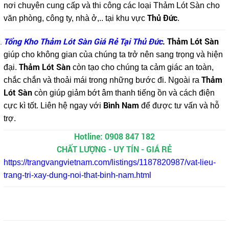
nơi chuyên cung cấp và thi công các loại Thảm Lót Sàn cho
Thủ Đức
văn phòng, công ty, nhà ở,.. tại khu vực
.
Tổng Kho Thảm Lót Sàn Giá Rẻ Tại Thủ Đức
. Thảm Lót Sàn
giúp cho không gian của chúng ta trở nên sang trọng và hiện
Thảm Lót Sàn
đại.
còn tạo cho chúng ta cảm giác an toàn,
Thảm
chắc chắn và thoải mái trong những bước đi. Ngoài ra
Lót Sàn
còn giúp giảm bớt âm thanh tiếng ồn và cách điện
Bình Nam
cực kì tốt. Liên hệ ngay với
để được tư vấn và hỗ
trợ.
Hotline: 0908 847 182
CHẤT LƯỢNG - UY TÍN - GIÁ RẺ
https://trangvangvietnam.com/listings/1187820987/vat-lieu-
trang-tri-xay-dung-noi-that-binh-nam.html