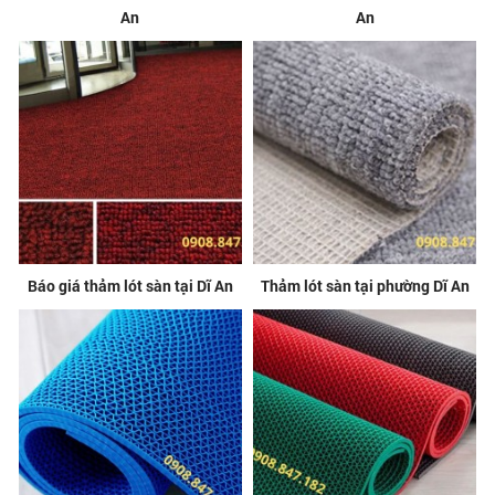
An
An
Báo giá thảm lót sàn tại Dĩ An
Thảm lót sàn tại phường Dĩ An