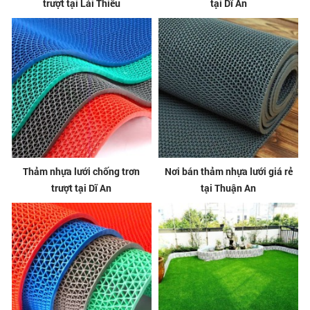
trượt tại Lái Thiêu
tại Dĩ An
Thảm nhựa lưới chống trơn
Nơi bán thảm nhựa lưới giá rẻ
trượt tại Dĩ An
tại Thuận An