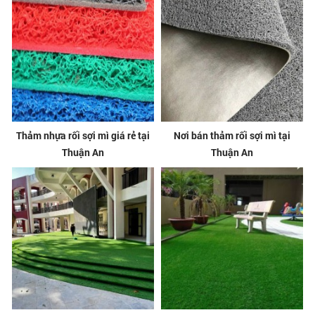
Thảm nhựa rối sợi mì giá rẻ tại
Nơi bán thảm rối sợi mì tại
Thuận An
Thuận An