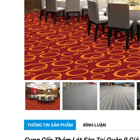
THÔNG TIN SẢN PHẨM
BÌNH LUẬN
Cung Cấp Thảm Lót Sàn Tại Quận 9 Giá