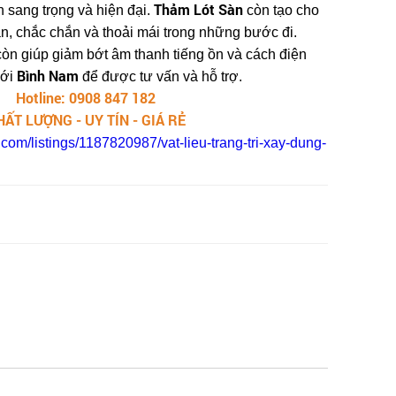
Thảm Lót Sàn
n sang trọng và hiện đại.
còn tạo cho
n, chắc chắn và thoải mái trong những bước đi.
òn giúp giảm bớt âm thanh tiếng ồn và cách điện
Bình Nam
với
để được tư vấn và hỗ trợ.
Hotline: 0908 847 182
HẤT LƯỢNG - UY TÍN - GIÁ RẺ
.com/listings/1187820987/vat-lieu-trang-tri-xay-dung-