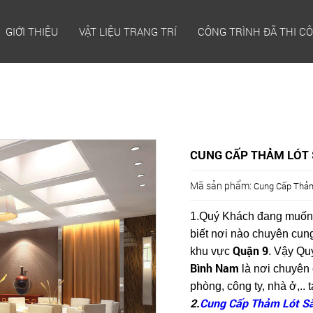
GIỚI THIỆU
VẬT LIỆU TRANG TRÍ
CÔNG TRÌNH ĐÃ THI C
CUNG CẤP THẢM LÓT S
Mã sản phẩm:
Cung Cấp Thảm
1.Quý Khách đang muốn
biết nơi nào chuyên cun
Quận 9
khu vực
. Vậy Qu
Bình Nam
là nơi chuyên 
phòng, công ty, nhà ở,.. 
2.
Cung Cấp Thảm Lót Sà