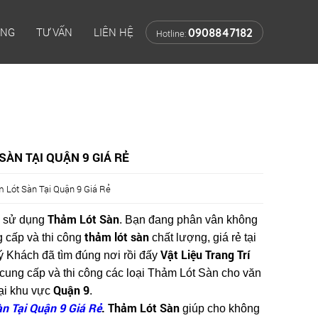
ÔNG
TƯ VẤN
LIÊN HỆ
0908847182
Hotline:
ÀN TẠI QUẬN 9 GIÁ RẺ
 Lót Sàn Tại Quận 9 Giá Rẻ
Thảm Lót Sàn
 sử dụng
. Bạn đang phân vân không
thảm lót sàn
g cấp và thi công
chất lượng, giá rẻ tại
Vật Liệu Trang Trí
ý Khách đã tìm đúng nơi rồi đấy
cung cấp và thi công các loại Thảm Lót Sàn cho văn
Quận 9
tại khu vực
.
n Tại Quận 9 Giá Rẻ
. Thảm Lót Sàn
giúp cho không