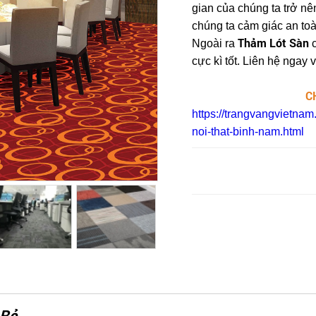
gian của chúng ta trở nê
chúng ta cảm giác an toà
Thảm Lót Sàn
Ngoài ra
c
cực kì tốt. Liên hệ ngay 
C
https://trangvangvietnam
noi-that-binh-nam.html
 Rẻ