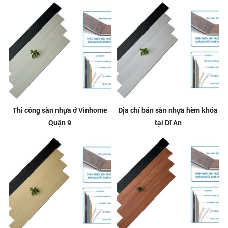
Thi công sàn nhựa ở Vinhome
Địa chỉ bán sàn nhựa hèm khóa
Quận 9
tại Dĩ An