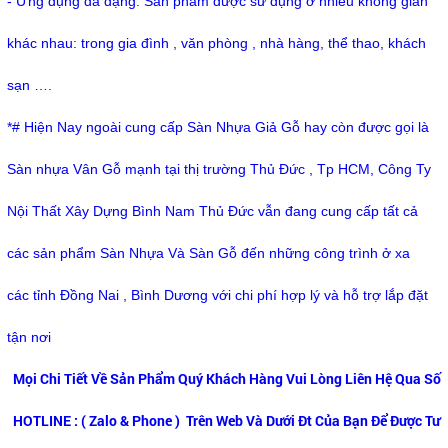
- Ứng dụng đa dạng: Sản phẩm được sử dụng ở nhiều không gian
khác nhau: trong gia đình , văn phòng , nhà hàng, thể thao, khách
sạn ….
*# Hiện Nay ngoài cung cấp Sàn Nhựa Giả Gỗ hay còn được gọi là
Sàn nhựa Vân Gỗ mạnh tại thị trường Thủ Đức , Tp HCM, Công Ty
Nội Thất Xây Dựng Bình Nam Thủ Đức vẫn đang cung cấp tất cả
các sản phẩm Sàn Nhựa Và Sàn Gỗ đến những công trình ở xa
các tỉnh Đồng Nai , Bình Dương với chi phí hợp lý và hỗ trợ lắp đặt
tận nơi
Mọi Chi Tiết Về Sản Phẩm Quý Khách Hàng Vui Lòng Liên Hệ Qua Số
HOTLINE : ( Zalo & Phone ) Trên Web Và Dưới Đt Của Bạn Để Được Tư