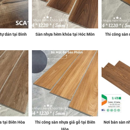
ự dán tại Bình
Sàn nhựa hèm khóa tại Hóc Môn
Thi công sàn 
 tại Biên Hòa
Thi công sàn nhựa giả gỗ tại Biên
Nơi bán sàn n
Hòa