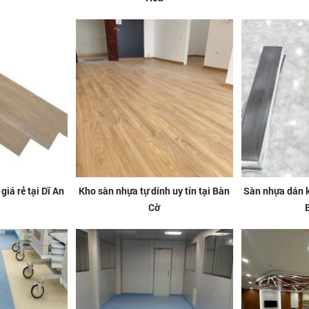
iá rẻ tại Dĩ An
Kho sàn nhựa tự dính uy tín tại Bàn
Sàn nhựa dán k
Cờ