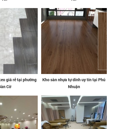
eo giá rẻ tại phường
Kho sàn nhựa tự dính uy tín tại Phú
Bàn Cờ
Nhuận