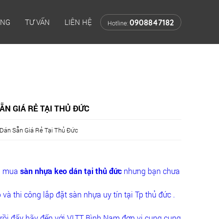
ÔNG
TƯ VẤN
LIÊN HỆ
0908847182
Hotline:
N GIÁ RẺ TẠI THỦ ĐỨC
Dán Sẵn Giá Rẻ Tại Thủ Đức
ìm mua
sàn nhựa keo dán tại thủ đức
nhưng bạn chưa
và thi công lắp đặt sàn nhựa uy tín tại Tp thủ đức .
 rồi đấy hãy đến với VLTT Bình Nam đơn vị cung cung