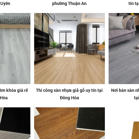
n Uyên
phường Thuận An
tín t
èm khóa giá rẻ
Thi công sàn nhựa giả gỗ uy tín tại
Nơi bán sàn n
 Hòa
Đông Hòa
tạ