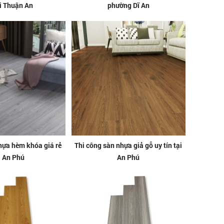
ại Thuận An
phường Dĩ An
hựa hèm khóa giá rẻ
Thi công sàn nhựa giả gỗ uy tín tại
i An Phú
An Phú