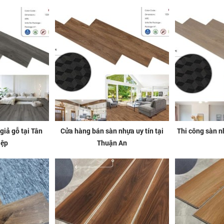
giả gỗ tại Tân
Cửa hàng bán sàn nhựa uy tín tại
Thi công sàn n
iệp
Thuận An