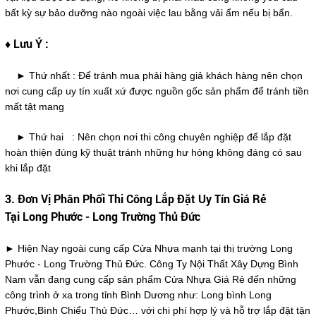
bất kỳ sự bảo dưỡng nào ngoài việc lau bằng vải ẩm nếu bị bẩn.
♦ Lưu Ý :
► Thứ nhất : Để tránh mua phải hàng giả khách hàng nên chọn
nơi cung cấp uy tín xuất xứ được nguồn gốc sản phẩm để tránh tiền
mất tật mang
► Thứ hai : Nên chọn nơi thi công chuyên nghiệp để lắp đặt
hoàn thiện đúng kỹ thuật tránh những hư hỏng không đáng có sau
khi lắp đặt
3. Đơn Vị Phân Phối Thi Công Lắp Đặt Uy Tín Giá Rẻ
Tại Long Phước - Long Trường Thủ Đức
► Hiện Nay ngoài cung cấp Cửa Nhựa mạnh tại thị trường Long
Phước - Long Trường Thủ Đức. Công Ty Nội Thất Xây Dựng Bình
Nam vẫn đang cung cấp sản phẩm Cửa Nhựa Giá Rẻ đến những
công trình ở xa trong tỉnh Bình Dương như: Long bình Long
Phước,Bình Chiểu Thủ Đức… với chi phí hợp lý và hỗ trợ lắp đặt tận