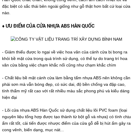
đặc biệt có sắc thái bên ngoài giống như gỗ thật hơn bất cứ loại cửa
nào.
♦ ƯU ĐIỂM CỦA CỬA NHỰA ABS HÀN QUỐC
- Giảm thiểu được lo ngại về việc hoa văn của cánh cửa bị bong ra
khỏi bề mặt cửa trong quá trình sử dụng, có thể tự do trang trí hoa
văn cửa bằng việc chạm khắc nổi cũng như chạm khắc chìm
- Chất liệu bề mặt cánh cửa làm bằng tấm nhựa ABS nên không cần
phải sơn mà vẫn bóng đẹp, có sức dai, độ bền chống va đập cao,
tính thẩm mỹ rất cao với rất nhiều màu sắc phong phú và kiểu dáng
hiện đại
- Lõi cửa nhựa ABS Hàn Quốc sử dụng chất liệu lõi PVC foam (loại
nguyên liệu tổng hợp được tạo thành từ bột gỗ và nhựa) có tính chịu
ẩm rất tốt, cải tiến được nhược điểm của cửa gỗ dễ bị hút ẩm gây ra
cong vênh, biến dạng, mục nát...