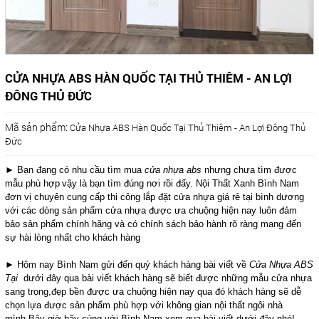
CỬA NHỰA ABS HÀN QUỐC TẠI THỦ THIÊM - AN LỢI
ĐÔNG THỦ ĐỨC
Mã sản phẩm:
Cửa Nhựa ABS Hàn Quốc Tại Thủ Thiêm - An Lợi Đông Thủ
Đức
► Bạn đang có nhu cầu tìm mua
cửa nhựa abs
nhưng chưa tìm được
mẫu phù hợp
vậy là bạn tìm đúng nơi rồi đấy. Nội Thất Xanh Bình Nam
đơn vị chuyên cung cấp thi công lắp đặt cửa nhựa giá rẻ tại bình dương
với các dòng sản phẩm cửa nhựa được ưa chuộng hiện nay luôn đảm
bảo sản phẩm chính hãng và có chính sách bảo hành rõ ràng mang đến
sự hài lòng nhất cho khách hàng
► Hôm nay Bình Nam gửi đến quý khách hàng bài viết về
Cửa Nhựa ABS
Tại
dưới đây qua bài viết khách hàng sẽ biết được những mẫu cửa nhựa
sang trọng,đẹp bền được ưa chuộng hiện nay qua đó khách hàng sẽ dễ
chọn lựa được sản phẩm phù hợp với không gian nội thất ngôi nhà
mình.Bây giờ hãy cùng với Bình Nam xem qua bài viết dưới đây nhé!