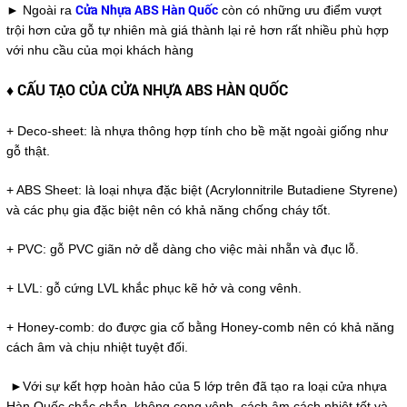
Cửa Nhựa ABS Hàn Quốc
► Ngoài ra
còn có những ưu điểm vượt
trội hơn cửa gỗ tự nhiên mà giá thành lại rẻ hơn rất nhiều phù hợp
với nhu cầu của mọi khách hàng
♦
CẤU TẠO CỦA CỬA NHỰA ABS HÀN QUỐC
+ Deco-sheet: là nhựa thông hợp tính cho bề mặt ngoài giống như
gỗ thật.
+ ABS Sheet: là loại nhựa đặc biệt (Acrylonnitrile Butadiene Styrene)
và các phụ gia đặc biệt nên có khả năng chống cháy tốt.
+ PVC: gỗ PVC giãn nở dễ dàng cho việc mài nhẵn và đục lỗ.
+ LVL: gỗ cứng LVL khắc phục kẽ hở và cong vênh.
+ Honey-comb: do được gia cố bằng Honey-comb nên có khả năng
cách âm và chịu nhiệt tuyệt đối.
►Với sự kết hợp hoàn hảo của 5 lớp trên đã tạo ra loại cửa nhựa
Hàn Quốc chắc chắn, không cong vênh, cách âm cách nhiệt tốt và