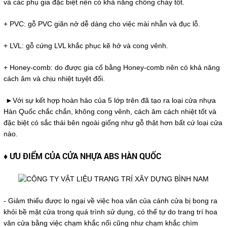
và các phụ gia đặc biệt nên có khả năng chống cháy tốt.
+ PVC: gỗ PVC giãn nở dễ dàng cho việc mài nhẵn và đục lỗ.
+ LVL: gỗ cứng LVL khắc phục kẽ hở và cong vênh.
+ Honey-comb: do được gia cố bằng Honey-comb nên có khả năng
cách âm và chịu nhiệt tuyệt đối.
►Với sự kết hợp hoàn hảo của 5 lớp trên đã tạo ra loại cửa nhựa
Hàn Quốc chắc chắn, không cong vênh, cách âm cách nhiệt tốt và
đặc biệt có sắc thái bên ngoài giống như gỗ thật hơn bất cứ loại cửa
nào.
♦ ƯU ĐIỂM CỦA CỬA NHỰA ABS HÀN QUỐC
- Giảm thiểu được lo ngại về việc hoa văn của cánh cửa bị bong ra
khỏi bề mặt cửa trong quá trình sử dụng, có thể tự do trang trí hoa
văn cửa bằng việc chạm khắc nổi cũng như chạm khắc chìm