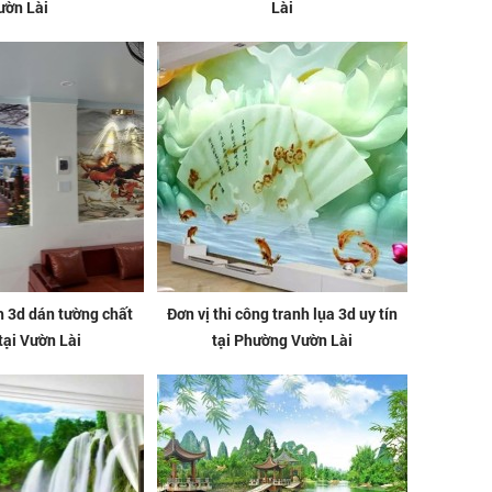
ườn Lài
Lài
h 3d dán tường chất
Đơn vị thi công tranh lụa 3d uy tín
tại Vườn Lài
tại Phường Vườn Lài