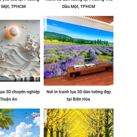
u Một, TPHCM
Dầu Một, TPHCM
 lụa 3D chuyên nghiệp
Nơi in tranh lụa 3D dán tường đẹp
 Thuận An
tại Biên Hòa