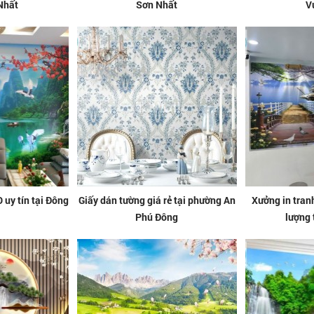
Nhất
Sơn Nhất
V
 uy tín tại Đông
Giấy dán tường giá rẻ tại phường An
Xưởng in tran
Phú Đông
lượng 