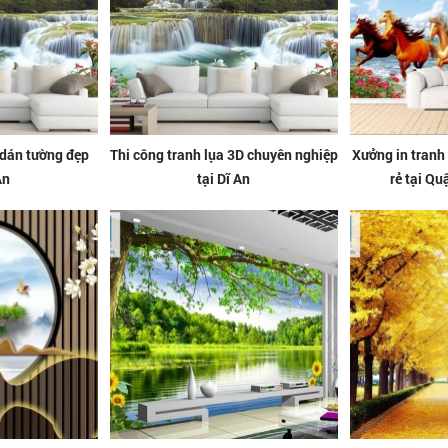
 dán tường đẹp
Thi công tranh lụa 3D chuyên nghiệp
Xưởng in tranh
An
tại Dĩ An
rẻ tại Q