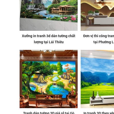
Xưởng in tranh 3d dán tường chất
Đơn vị thi công tran
lượng tại Lái Thiêu
tại Phường L
Tranh dán tường 3D giá rẻ tại Gò
In tranh 3D theo yê