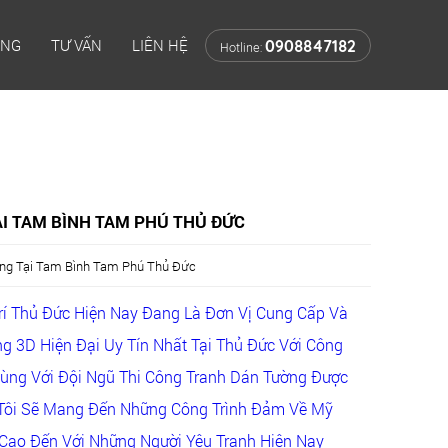
ÔNG
TƯ VẤN
LIÊN HỆ
0908847182
Hotline:
I TAM BÌNH TAM PHÚ THỦ ĐỨC
ng Tại Tam Bình Tam Phú Thủ Đức
Trí Thủ Đức Hiện Nay Đang Là Đơn Vị Cung Cấp Và
g 3D Hiện Đại Uy Tín Nhất Tại Thủ Đức Với Công
Cùng Với Đội Ngũ Thi Công Tranh Dán Tường Được
Tôi Sẽ Mang Đến Những Công Trình Đảm Về Mỹ
Cao Đến Với Những Người Yêu Tranh Hiện Nay