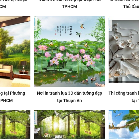
HCM
TPHCM
Thủ Dầ
ng tại Phường
Nơi in tranh lụa 3D dán tường đẹp
Thi công tranh
 TPHCM
tại Thuận An
tại