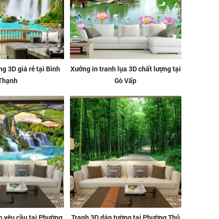
g 3D giá rẻ tại Bình
Xưởng in tranh lụa 3D chất lượng tại
Thạnh
Gò Vấp
eo yêu cầu tại Phường
Tranh 3D dán tường tại Phường Thủ