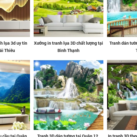
h lụa 3d uy tín
Xưởng in tranh lụa 3D chất lượng tại
Tranh dán tườn
ái Thiêu
Bình Thạnh
u cầu tại Quận
Tranh 3D dán tường tại Quận 12,
In tranh 3D th