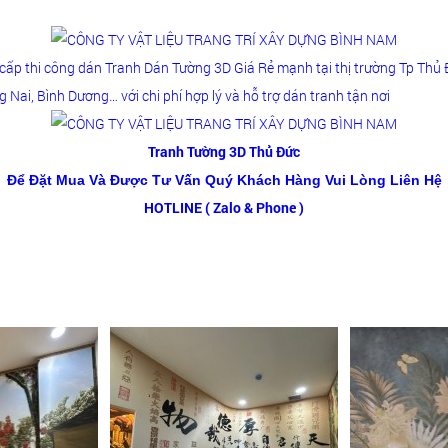
cấp thi công dán Tranh Dán Tường 3D Giá Rẻ mạnh tại thị trường Tp Th
Nai, Bình Dương… với chi phí hợp lý và hỗ trợ dán tranh tận nơi
Tranh Tường 3D Thủ Đức
Để Đặt Mua Và Được Tư Vấn Quý Khách Hàng Vui Lòng Liên Hệ
HOTLINE ( Zalo & Phone )