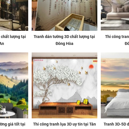
chất lượng tại
Tranh dán tường 3D chất lượng tại
Thi công tra
An
Đông Hòa
Đ
ng giá tốt tại
Thi công tranh lụa 3D uy tín tại Tân
Tranh 3D-5D d