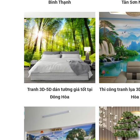
Bình Thạnh
Tân Sơn 
Tranh 3D-5D dán tường giá tốt tại
Thi công tranh lụa 3D
Đông Hòa
Hòa