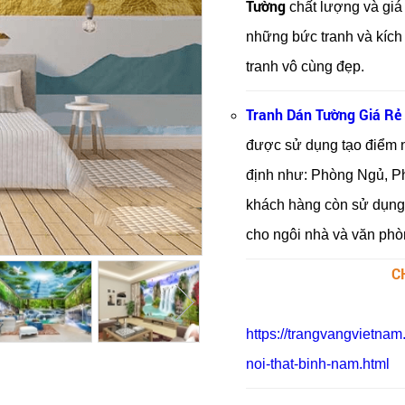
Tường
chất lượng và giá 
những bức tranh và kích
tranh vô cùng đẹp.
Tranh Dán Tường Giá Rẻ 
được sử dụng tạo điểm n
định như: Phòng Ngủ, P
khách hàng còn sử dụn
cho ngôi nhà và văn phòn
C
https://trangvangvietnam
noi-that-binh-nam.html