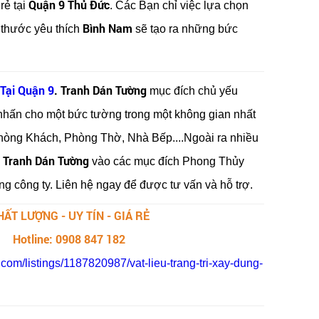
Quận 9 Thủ Đức
rẻ tại
. Các Bạn chỉ việc lựa chọn
Bình Nam
 thước yêu thích
sẽ tạo ra những bức
Tại Quận 9
. Tranh Dán Tường
mục đích chủ yếu
hấn cho một bức tường trong một không gian nhất
hòng Khách, Phòng Thờ, Nhà Bếp....Ngoài ra nhiều
Tranh Dán Tường
g
vào các mục đích Phong Thủy
g công ty. Liên hệ ngay để được tư vấn và hỗ trợ.
HẤT LƯỢNG - UY TÍN - GIÁ RẺ
Hotline: 0908 847 182
.com/listings/1187820987/vat-lieu-trang-tri-xay-dung-