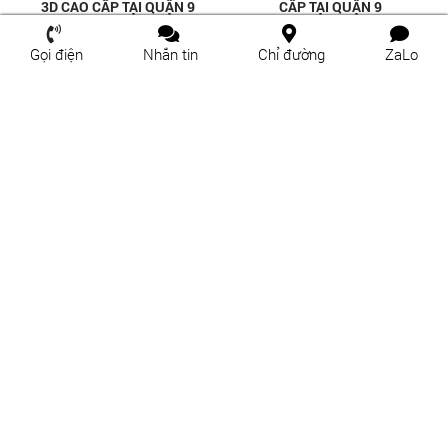
Gọi điện
Nhắn tin
Chỉ đường
ZaLo
TRANH GẠCH 3D ỐP TƯỜNG TẠI
TRANH GẠCH 3D ỐP TƯỜNG TẠI
LINH TÂY - THỦ ĐỨC
LINH ĐÔNG - THỦ ĐỨC
TRANH GẠCH 3D ỐP TƯỜNG TẠI
TRANH GẠCH 3D ỐP TƯỜNG TẠI
HIỆP BÌNH PHƯỚC - THỦ ĐỨC
HIỆP BÌNH CHÁNH - THỦ ĐỨC