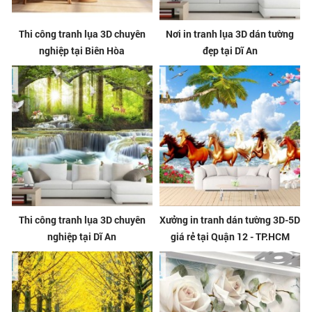
Thi công tranh lụa 3D chuyên
Nơi in tranh lụa 3D dán tường
nghiệp tại Biên Hòa
đẹp tại Dĩ An
Thi công tranh lụa 3D chuyên
Xưởng in tranh dán tường 3D-5D
nghiệp tại Dĩ An
giá rẻ tại Quận 12 - TP.HCM