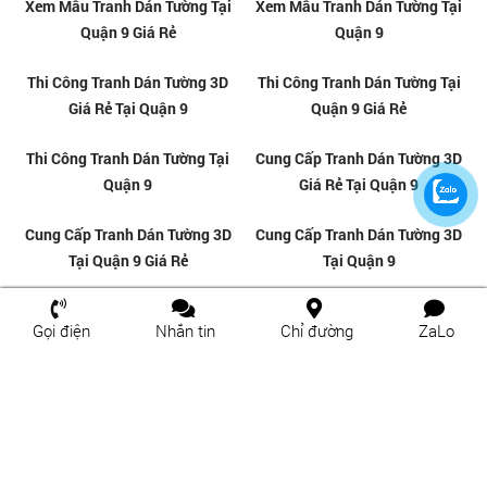
TRANH GẠCH ỐP TƯỜNG TẠI
TRANH GẠCH ỐP TƯỜNG TẠI
LINH TÂY - THỦ ĐỨC
LINH ĐÔNG - THỦ ĐỨC
Gọi điện
Nhắn tin
Chỉ đường
ZaLo
TRANH GẠCH ỐP TƯỜNG TẠI
ĐỊA CHỈ CUNG CẤP TRANH DÁN
THỦ ĐỨC
TƯỜNG UY TÍN TẠI THỦ ĐỨC