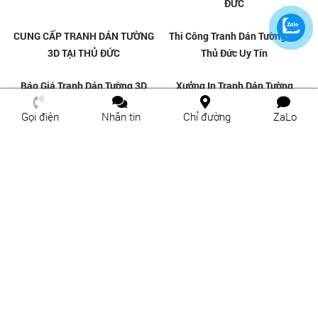
TRANH GẠCH 3D ỐP TƯỜNG TẠI
TRANH GẠCH 3D ỐP TƯỜNG TẠI
HIỆP BÌNH PHƯỚC - THỦ ĐỨC
HIỆP BÌNH CHÁNH - THỦ ĐỨC
Gọi điện
Nhắn tin
Chỉ đường
ZaLo
TRANH GẠCH ỐP TƯỜNG TẠI
TRANH GẠCH ỐP TƯỜNG TẠI
LINH TÂY - THỦ ĐỨC
LINH ĐÔNG - THỦ ĐỨC