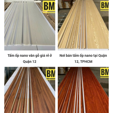
Tấm ốp nano vân gỗ giá rẻ ở
Nơi bán tấm ốp nano tại Quận
Quận 12
12, TPHCM