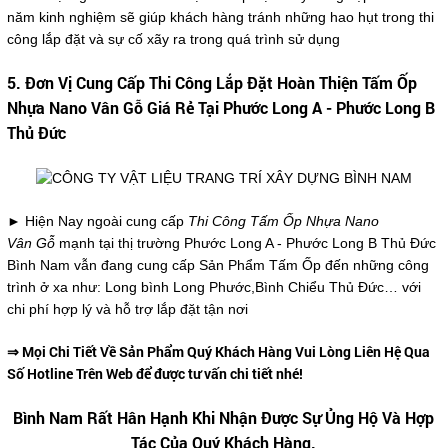
năm kinh nghiệm sẽ giúp khách hàng tránh những hao hụt trong thi
công lắp đặt và sự cố xãy ra trong quá trình sử dụng
5. Đơn Vị Cung Cấp Thi Công Lắp Đặt Hoàn Thiện Tấm Ốp
Nhựa Nano Vân Gỗ Giá Rẻ Tại Phước Long A - Phước Long B
Thủ Đức
► Hiện Nay ngoài cung cấp
Thi Công Tấm Ốp Nhựa Nano
Vân Gỗ
mạnh tại thị trường Phước Long A - Phước Long B Thủ Đức
Bình Nam vẫn đang cung cấp Sản Phẩm Tấm Ốp đến những công
trình ở xa như: Long bình Long Phước,Bình Chiểu Thủ Đức… với
chi phí hợp lý và hỗ trợ lắp đặt tận nơi
⇒ Mọi Chi Tiết Về Sản Phẩm Quý Khách Hàng Vui Lòng Liên Hệ Qua
Số Hotline Trên Web để được tư vấn chi tiết nhé!
Bình Nam Rất Hân Hạnh Khi Nhận Được Sự Ủng Hộ Và Hợp
Tác Của Quý Khách Hàng.