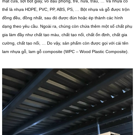
mạt cưa, sợi bột giấy, vỏ đậu phộng, tre, nứa, trấu, … Và nhựa có
thể là nhựa HDPE, PVC, PP, ABS, PS, … Bột nhựa và gỗ được trộn
đồng đều, đồng nhất, sau đó được đùn hoặc ép thành các hình
dạng theo yêu cầu. Ngoài ra, chúng còn chứa thêm một số chất phụ
gia làm đầy như chất tạo màu, chất tạo nối, chất ổn định, chất gia
cường, chất tạo nổi, … Do vậy, sản phẩm còn được gọi với cái tên
lam nhựa gỗ, lam gỗ composite (WPC – Wood Plastic Composite).