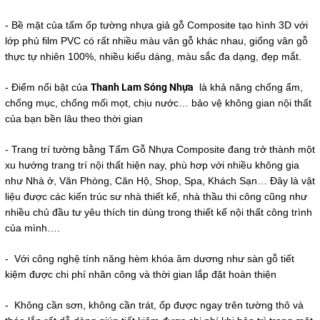
- Bề mặt của tấm ốp tường nhựa giả gỗ Composite tạo hình 3D với
lớp phủ film PVC có rất nhiều màu vân gỗ khác nhau, giống vân gỗ
thực tự nhiên 100%, nhiều kiểu dáng, màu sắc đa dạng, đẹp mắt.
Thanh Lam Sóng Nhựa
- Điểm nổi bật của
là khả năng chống ẩm,
chống mục, chống mối mọt, chịu nước… bảo vệ không gian nội thất
của bạn bền lâu theo thời gian
- Trang trí tường bằng Tấm Gỗ Nhựa Composite đang trở thành một
xu hướng trang trí nội thất hiện nay, phù hơp với nhiều không gia
như Nhà ở, Văn Phòng, Căn Hộ, Shop, Spa, Khách Sạn… Đây là vật
liệu được các kiến trúc sư nhà thiết kế, nhà thầu thi công cũng như
nhiều chủ đầu tư yêu thích tin dùng trong thiết kế nội thất công trình
của mình….
- Với công nghệ tính năng hèm khóa âm dương như sàn gỗ tiết
kiệm được chi phí nhân công và thời gian lắp đặt hoàn thiện
- Không cần sơn, không cần trát, ốp được ngay trên tường thô và