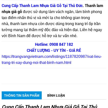
Cung Cấp Thanh Lam Nhựa Giả Gỗ Tại Thủ Đức
. Thanh lam
nhựa giả gỗ
được sử dụng làm vách ngăn, làm bình phong
tạo điểm nhấn thú vị và mới lạ cho không gian trong
nhà, thanh lam nhựa còn được dùng trong trang trí ốp trần
tường mang lại thẩm mỹ độc đáo và hiện đại. Liên hệ ngay
với Bình Nam để được hỗ trợ và tư vấn nhé.
Hotline: 0908 847 182
CHẤT LƯỢNG - UY TÍN - GIÁ RẺ
https://trangvangvietnam.com/listings/1187820987/vat-lieu-
trang-tri-xay-dung-noi-that-binh-nam.html
THÔNG TIN SẢN PHẨM
BÌNH LUẬN
Cung Cấp Thanh Lam Nhựa Giả Gỗ Tại Thủ