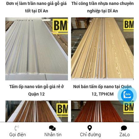
Đơn vị làm trần nano giả gỗ giá
Thi công trần nhựa nano chuyên
tốt tại Dĩ An
nghiệp tại Dĩ An
Tấm ốp nano vân gỗ giá rẻ ở
Nơi bán tấm ốp nano tại Quận
Quận 12
12, TPHCM
Gọi điện
Nhắn tin
Chỉ đường
ZaLo