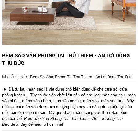
RÈM SÁO VĂN PHÒNG TẠI THỦ THIÊM - AN LỢI ĐÔNG
THỦ ĐỨC
Mã sản phẩm:
Rèm Sáo Văn Phòng Tại Thủ Thiêm - An Lợi Đông Thủ Đức
► Đã từ lâu, màn sáo là vật dụng phổ biến dùng để che cửa sổ, cửa
phòng khách… Tùy thuộc vào chất liệu nên có các loại màn sáo như: màn
sáo nhôm, mành sáo nhôm, màn sáo ngang, màn sáo, màn sáo trúc. Vậy
những loại màn sáo được ưa chuộng hiện nay và công dụng tiện lợi của
mỗi loại rèm cuốn ra sao.Bây giờ khách hàng cùng với Bình Nam xem
qua bài viết
Rèm Sáo Văn Phòng Tại Thủ Thiêm - An Lợi Đông Thủ
Đức
dưới đây để hiểu rõ hơn nhé!