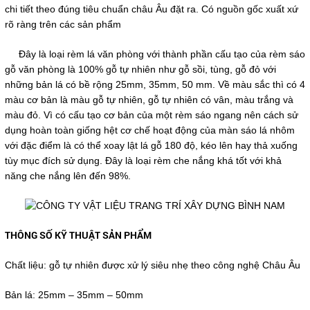
chi tiết theo đúng tiêu chuẩn châu Âu đặt ra. Có nguồn gốc xuất xứ
rõ ràng trên các sản phẩm
Đây là loại rèm lá văn phòng với thành phần cấu tạo của rèm sáo
gỗ văn phòng là 100% gỗ tự nhiên như gỗ sồi, tùng, gỗ đỏ với
những bản lá có bề rộng 25mm, 35mm, 50 mm. Về màu sắc thì có 4
màu cơ bản là màu gỗ tự nhiên, gỗ tự nhiên có vân, màu trắng và
màu đỏ. Vì có cấu tạo cơ bản của một rèm sáo ngang nên cách sử
dụng hoàn toàn giống hệt cơ chế hoạt động của màn sáo lá nhôm
với đặc điểm là có thể xoay lật lá gỗ 180 độ, kéo lên hay thả xuống
tùy mục đích sử dụng. Đây là loại rèm che nắng khá tốt với khả
năng che nắng lên đến 98%.
THÔNG SỐ KỸ THUẬT SẢN PHẨM
Chất liệu: gỗ tự nhiên được xử lý siêu nhẹ theo công nghệ Châu Âu
Bản lá: 25mm – 35mm – 50mm