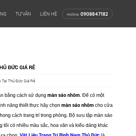
ÔNG
TƯ VẤN
LIÊN HỆ
0908847182
Hotline:
HỦ ĐỨC GIÁ RẺ
Tại Thủ Đức Giá Rẻ
màn sáo nhôm
bạn bằng cách sử dụng
. Để có một
màn sáo nhôm
ính năng thiết thực hãy chọn
cho cửa
hong cách trang trí trong phòng. Bộ sưu tập màn sáo
 tôi có nhiều màu sắc, hoa văn và kiểu dáng khác
Vật Liệu Trang Trí Bình Nam Thủ Đức
lựa chọn.
là