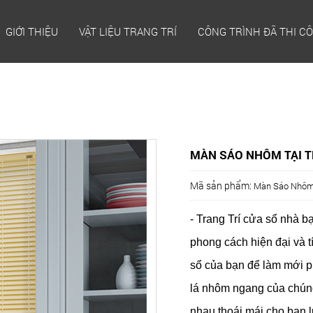
GIỚI THIỆU
VẬT LIỆU TRANG TRÍ
CÔNG TRÌNH ĐÃ THI C
MÀN SÁO NHÔM TẠI T
Mã sản phẩm:
Màn Sáo Nhôm 
- Trang Trí cửa sổ nhà 
phong cách hiện đại và t
sổ của bạn để làm mới p
lá nhôm ngang của chúng
nhau thoái mái cho bạn 