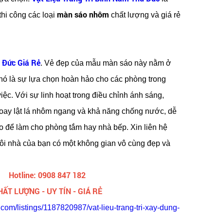
màn sáo nhôm
hi công các loại
chất lượng và giá rẻ
 Đức Giá Rẻ
. Vẻ đẹp của mẫu màn sáo này nằm ở
nó là sự lựa chọn hoàn hảo cho các phòng trong
ệc. Với sự linh hoạt trong điều chỉnh ánh sáng,
oay lật lá nhôm ngang và khả năng chống nước, dễ
o để làm cho phòng tắm hay nhà bếp. Xin liên hệ
gôi nhà của bạn có một không gian vô cùng đẹp và
Hotline: 0908 847 182
HẤT LƯỢNG - UY TÍN - GIÁ RẺ
.com/listings/1187820987/vat-lieu-trang-tri-xay-dung-