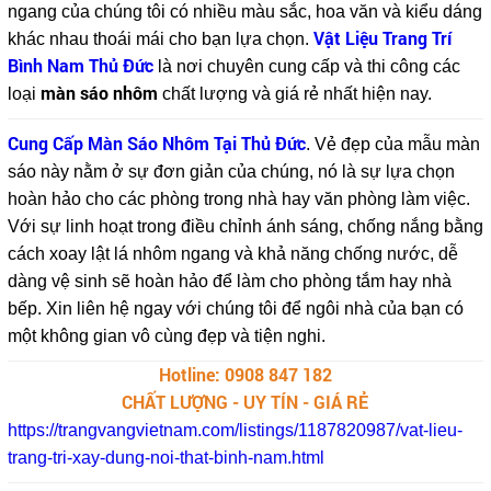
ngang của chúng tôi có nhiều màu sắc, hoa văn và kiểu dáng
Vật Liệu Trang Trí
khác nhau thoái mái cho bạn lựa chọn.
Bình Nam Thủ Đức
là nơi chuyên cung cấp và thi công các
màn sáo nhôm
loại
chất lượng và giá rẻ nhất hiện nay.
Cung Cấp Màn Sáo Nhôm Tại Thủ Đức
. Vẻ đẹp của mẫu màn
sáo này nằm ở sự đơn giản của chúng, nó là sự lựa chọn
hoàn hảo cho các phòng trong nhà hay văn phòng làm việc.
Với sự linh hoạt trong điều chỉnh ánh sáng, chống nắng bằng
cách xoay lật lá nhôm ngang và khả năng chống nước, dễ
dàng vệ sinh sẽ hoàn hảo để làm cho phòng tắm hay nhà
bếp. Xin liên hệ ngay với chúng tôi để ngôi nhà của bạn có
một không gian vô cùng đẹp và tiện nghi.
Hotline: 0908 847 182
CHẤT LƯỢNG - UY TÍN - GIÁ RẺ
https://trangvangvietnam.com/listings/1187820987/vat-lieu-
trang-tri-xay-dung-noi-that-binh-nam.html