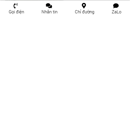
Gọi điện
Nhắn tin
Chỉ đường
ZaLo
Rèm Văn Phòng Chung Cư Giá
Rèm Văn Phòng Chung Cư Giá
Rẻ Tại Tân Phú - Thủ Đức
Rẻ Tại Tam Bình - Thủ Đức
Rèm Văn Phòng Chung Cư Giá
Ở Đâu Bán Màn Sáo Uy Tín Tại