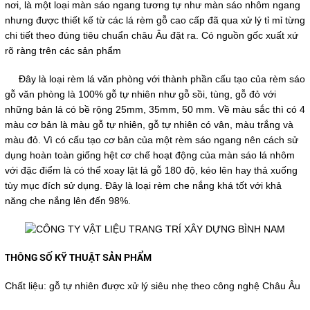
nơi, là một loại màn sáo ngang tương tự như màn sáo nhôm ngang
nhưng được thiết kế từ các lá rèm gỗ cao cấp đã qua xử lý tỉ mỉ từng
chi tiết theo đúng tiêu chuẩn châu Âu đặt ra. Có nguồn gốc xuất xứ
rõ ràng trên các sản phẩm
Đây là loại rèm lá văn phòng với thành phần cấu tạo của rèm sáo
gỗ văn phòng là 100% gỗ tự nhiên như gỗ sồi, tùng, gỗ đỏ với
những bản lá có bề rộng 25mm, 35mm, 50 mm. Về màu sắc thì có 4
màu cơ bản là màu gỗ tự nhiên, gỗ tự nhiên có vân, màu trắng và
màu đỏ. Vì có cấu tạo cơ bản của một rèm sáo ngang nên cách sử
dụng hoàn toàn giống hệt cơ chế hoạt động của màn sáo lá nhôm
với đặc điểm là có thể xoay lật lá gỗ 180 độ, kéo lên hay thả xuống
tùy mục đích sử dụng. Đây là loại rèm che nắng khá tốt với khả
năng che nắng lên đến 98%.
THÔNG SỐ KỸ THUẬT SẢN PHẨM
Chất liệu: gỗ tự nhiên được xử lý siêu nhẹ theo công nghệ Châu Âu