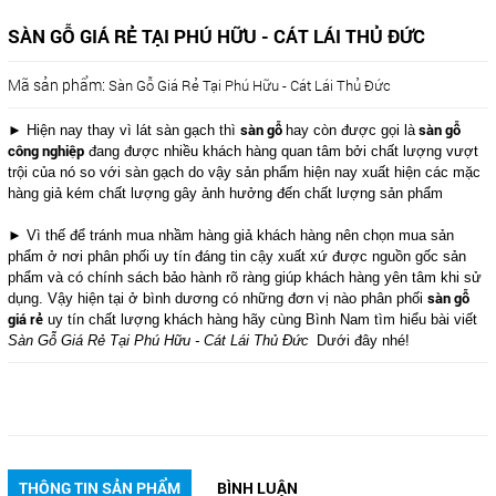
SÀN GỖ GIÁ RẺ TẠI PHÚ HỮU - CÁT LÁI THỦ ĐỨC
Mã sản phẩm:
Sàn Gỗ Giá Rẻ Tại Phú Hữu - Cát Lái Thủ Đức
sàn gỗ
sàn gỗ
► Hiện nay thay vì lát sàn gạch thì
hay còn được gọi là
công nghiệp
đang được nhiều khách hàng quan tâm bởi chất lượng vượt
trội của nó so với sàn gạch do vậy sản phẩm hiện nay xuất hiện các mặc
hàng giả kém chất lượng gây ảnh hưởng đến chất lượng sản phẩm
► Vì thế để tránh mua nhầm hàng giả khách hàng nên chọn mua sản
phẩm ở nơi phân phối uy tín đáng tin cậy xuất xứ được nguồn gốc sản
phẩm và có chính sách bảo hành rõ ràng giúp khách hàng yên tâm khi sử
sàn gỗ
dụng. Vậy hiện tại ở bình dương có những đơn vị nào phân phối
giá rẻ
uy tín chất lượng khách hàng hãy cùng Bình Nam tìm hiểu bài viết
Sàn Gỗ Giá Rẻ Tại Phú Hữu - Cát Lái Thủ Đức
Dưới đây nhé!
THÔNG TIN SẢN PHẨM
BÌNH LUẬN