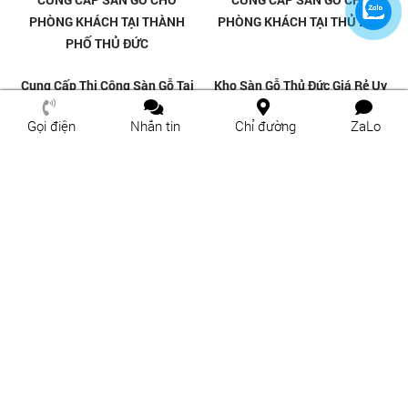
Gọi điện
Nhắn tin
Chỉ đường
ZaLo
CUNG CẤP SÀN GỖ CHO VĂN
CUNG CẤP SÀN GỖ CHO VĂN
PHÒNG CÔNG TY TẠI THÀNH
PHÒNG CÔNG TY TẠI THỦ ĐỨC
PHỐ THỦ ĐỨC