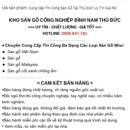
Mã sản phẩm:
Cung Cấp Thi Công Sàn Gỗ Tại Thủ Đức Uy Tín Giá Rẻ
KHO SÀN GỖ CÔNG NGHIỆP BÌNH NAM THỦ ĐỨC
=>> UY TÍN - CHẤT LƯỢNG - GIÁ TỐT <<=
HOTLINE:
0908.847.
182
...............................................
♦ Chuyên Cung Cấp Thi Công Đa Dạng Các Loại Sàn Gỗ Như:
► Sàn gỗ Việt Nam
► Sàn gỗ
► Sàn gỗ Malaysia
► Sàn gỗ cốt xanh chống ẩm
...............................................
≈ CAM KẾT BÁN HÀNG ≈
•Bán hàng đúng chất lượng, rõ ràng nguồn gốc xuất xứ.
•Đội ngũ thợ thi công chuyên nghiệp, tay nghề cao, có nhiều năm
kinh nghiệm.
•Bán hàng đúng giá, không đội giá, đảm bảo giá tốt nhất thị trường.
•Bảo hành sản phẩm đúng theo quy định của nhà phân phối.
•Bảo hành miễn phí các lỗi về kỹ thuật trong quá trình sử dụng.
• Xem mẫu, tư vấn miễn phí tại nhà.