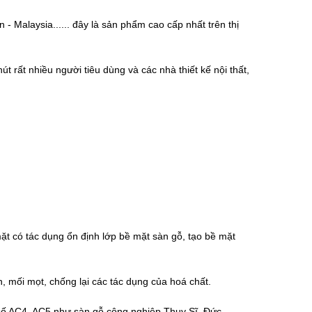
Malaysia...... đây là sản phẩm cao cấp nhất trên thị
rất nhiều người tiêu dùng và các nhà thiết kế nội thất,
mặt có tác dụng ổn định lớp bề mặt sàn gỗ, tạo bề mặt
 mối mọt, chống lại các tác dụng của hoá chất.
 số AC4, AC5 như sàn gỗ công nghiệp Thụy Sĩ, Đức,