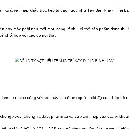
 xuất và nhập khẩu trực tiếp từ các nước như Tây Ban Nha - Thái Lan - 
ay mắc phải như mối mọt, cong vênh... vì thế sản phẩm đang thu hút 
dễ phối hợp với các đồ nội thất.
elamine resins cùng với sợi thủy tinh được ép ở nhiệt độ cao. Lớp bề 
 chống xước, chống va đập, phai màu và sự xâm nhập của các vi khuẩn,
o bằng chỉ số AC, từ AC1 – AC5, sàn gỗ công nghiệp tốt thường có chỉ