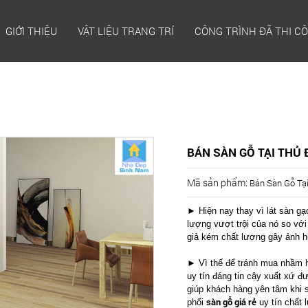
GIỚI THIỆU
VẬT LIỆU TRANG TRÍ
CÔNG TRÌNH ĐÃ THI C
BÁN SÀN GỖ TẠI THỦ 
Mã sản phẩm:
Bán Sàn Gỗ Tạ
► Hiện nay thay vì lát sàn gạ
lượng vượt trội của nó so vớ
giả kém chất lượng gây ảnh 
► Vì thế để tránh mua nhầm 
uy tín đáng tin cậy xuất xứ 
giúp khách hàng yên tâm khi 
sàn gỗ giá rẻ
phối
uy tín chất 