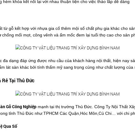
 hèm khóa kết nối lại với nhau thuận tiện cho việc tháo lắp dễ dàng
từ gỗ kết hợp với nhựa gia cố thêm mội số chất phụ gia khác cho sản
ư
chống mối mọt, công vênh và ẩm mốc đem lại tuổi thọ cao cho sản 
 đa dạng đáp ứng được nhu cầu của khách hàng nội thất, hiện nay sản
 phẩm lát sàn khác bởi tính thẩm mỹ sang trọng củng như chất lượng củ
á Rẻ Tại Thủ Đức
àn Gỗ Công Nghiệp
mạnh tại thị trường Thủ Đức. Công Ty Nội Thất X
ong tỉnh Thủ Đức như:TPHCM Các Quận,Hóc Môn,Củ Chi… với chi phí hợ
Hệ Qua Số