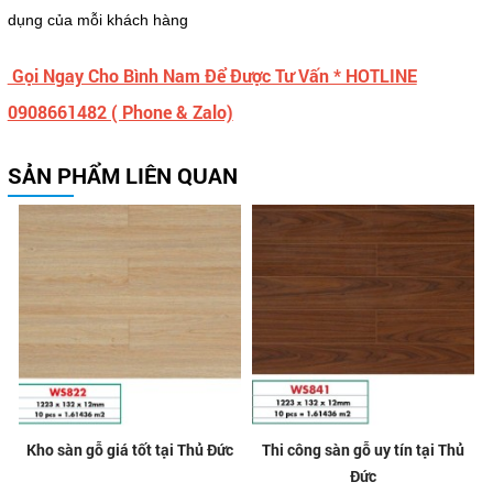
dụng của mỗi khách hàng
Gọi Ngay Cho Bình Nam Để Được Tư Vấn * HOTLINE
0908661482 ( Phone & Zalo)
SẢN PHẨM LIÊN QUAN
Kho sàn gỗ giá tốt tại Thủ Đức
Thi công sàn gỗ uy tín tại Thủ
Đức