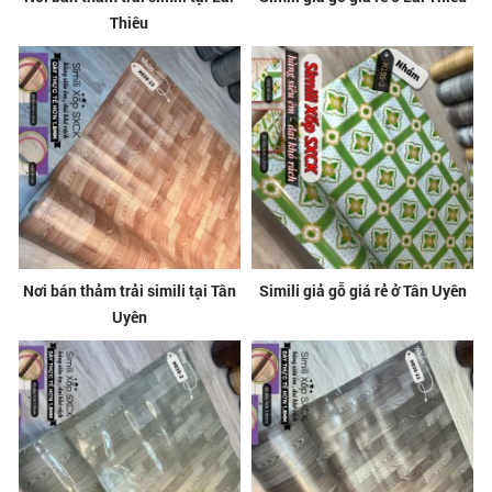
Thiêu
Nơi bán thảm trải simili tại Tân
Simili giả gỗ giá rẻ ở Tân Uyên
Uyên