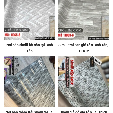
Nơi bán simili lót sàn tại Bình
Simili trải sàn giá rẻ ở Bình Tân,
Tân
TPHCM
Nơi bán thảm trải simili tại Lái
Simili giả gỗ giá rẻ ở Lái Thiêu