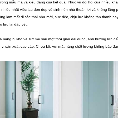
ong mẫu mã và kiểu dáng của kết quả. Phục vụ đòi hỏi của nhiều khách
 nhiều nhất việc lau dọn dẹp vệ sinh nền nhà thuận lợi và không lãng p
ông làm mất đi sắc thái như mới, sức dẻo, chịu lực không tán thành hay
lưu lại dấu vết.
 khả năng bị khô và sứt mẻ sau một thời gian dài dùng, ảnh hưởng lớn 
 vị sản xuất cao cấp. Chưa kể, với mặt hàng chất lượng không bảo đả