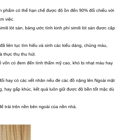
ản phẩm có thể hạn chế được độ ồn đến 90% đối chiếu với
àm việc.
mili lót sàn, bảng ước tính kinh phí simili lót sàn được cập
đã liên tục tìm hiểu và sinh các kiểu dáng, chủng màu,
à thực thụ thu hút.
ỗ vốn có đem đến tính thẩm mỹ cao, khó bị nhạt màu hay
y đổi hay có các vết nhăn nếu đè các đồ nặng lên.Ngoài mặt
g, hay gấp khúc, kết quả luôn giữ được độ bền tốt mặc dù
 để trải trên nền bên ngoài của nền nhà.