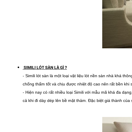
SIMILI LÓT SÀN LÀ GÌ ?
- Simili lót sàn là một loại vật liệu lót nền sàn nhà khá th
chống thấm tốt và chịu được nhiệt độ cao nên rất bền khi 
- Hiện nay có rất nhiều loại Simili với mẫu mã khá đa dạng
cả khi đi dày dép lên bề mặt thảm. Đặc biệt giá thành của s