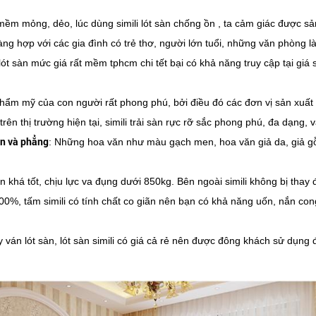
mềm mỏng, dẻo, lúc dùng simili lót sàn chống ồn , ta cảm giác được s
ng hợp với các gia đình có trẻ thơ, người lớn tuổi, những văn phòng l
lót sàn mức giá rất mềm tphcm chi tết bại có khả năng truy cập tại giá si
thẩm mỹ của con người rất phong phú, bởi điều đó các đơn vị sản xuất 
ên thị trường hiện tại, simili trải sàn rực rỡ sắc phong phú, đa dạng, v
ịn và phẳng
: Những hoa văn như màu gạch men, hoa văn giả da, giả g
iãn khá tốt, chịu lực va đụng dưới 850kg. Bên ngoài simili không bị tha
00%, tấm simili có tính chất co giãn nên bạn có khả năng uốn, nắn con
ay ván lót sàn, lót sàn simili có giá cả rẻ nên được đông khách sử dụng