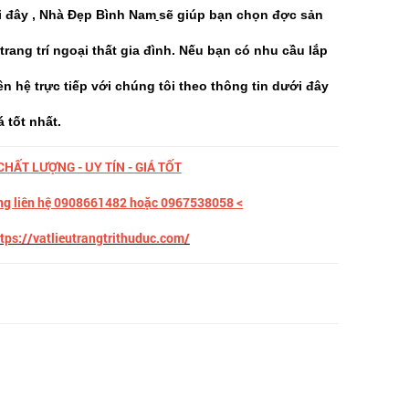
i đây , Nhà Đẹp Bình Nam
sẽ giúp bạn chọn đợc sản
rang trí ngoại thất gia đình. Nếu bạn có nhu cầu lắp
liên hệ trực tiếp với chúng tôi theo thông tin dưới đây
 tốt nhất.
CHẤT LƯỢNG - UY TÍN - GIÁ TỐT
lòng liên hệ 0908661482 hoặc 0967538058 <
tps://vatlieutrangtrithuduc.com
/