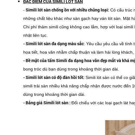
ĐẶC ĐIỂM CỦA SIMILI LÓT SÀN
Simili lót sàn chống ồn với nhiều chủng loại:
-
Có cấu trúc 
những chất liệu khác như sàn gạch hay ván lót sàn. Mặt hà
Chi phí thảm simili cũng không cao lắm, hợp với loại simili 
nhật liên tục.
- Simili lót sàn đa dạng màu sắc
: Yêu cầu yêu cầu về tính 
họa tiết, hoa văn nhằm chấp thuận và làm hài lòng khách, tr
- Bề mặt của tấm Simili đa dạng hoa văn đẹp mắt và khá m
bong tróc dù bạn dùng trong khoảng thời gian dài.
- Simili lót sàn có độ đàn hồi tốt:
Simili lót sàn có thể co g
simili trải sàn nhiều khả năng chấp nhận được nước đến 1
dùng trong khoảng thời gian dài.
- Bảng giá Simili lót sàn :
Đối chiếu với các loại gạch lát h