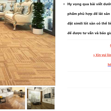
Hy vọng qua bài viết dướ
phẩm phù hợp để lát sàn t
đặt simili lót sàn có thể 
để được tư vấn và báo giá
> Xin vui 
ht