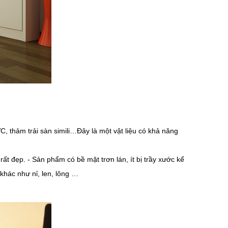
PVC, thảm trải sàn simili…Đây là một vật liệu có khả năng
ất đẹp. - Sản phẩm có bề mặt trơn lán, ít bị trầy xước kể
 khác như nỉ, len, lông …