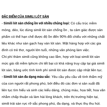
ĐẶC ĐIỂM CỦA SIMILI LÓT SÀN
Simili lót sàn chống ồn với nhiều chủng loại:
-
Có cấu trúc mềm
mỏng, dẻo, lúc dùng simili lót sàn chống ồn , ta cảm giác được sản
phẩm có thể hạn chế được độ ồn đến 90% đối chiếu với những chất
liệu khác như sàn gạch hay ván lót sàn. Mặt hàng hợp với các gia
đình có trẻ thơ, người lớn tuổi, những văn phòng làm việc.
Chi phí thảm simili cũng không cao lắm, hợp với loại simili lót sàn
mức giá rất mềm tphcm chi tết bại có khả năng truy cập tại giá simili
lót sàn, bảng ước tính kinh phí simili lót sàn được cập nhật liên tục.
- Simili lót sàn đa dạng màu sắc
: Yêu cầu yêu cầu về tính thẩm mỹ
của con người rất phong phú, bởi điều đó các đơn vị sản xuất đã
liên tục tìm hiểu và sinh các kiểu dáng, chủng màu, họa tiết, hoa văn
nhằm chấp thuận và làm hài lòng khách, trên thị trường hiện tại,
simili trải sàn rực rỡ sắc phong phú, đa dạng, và thực thụ thu hút.