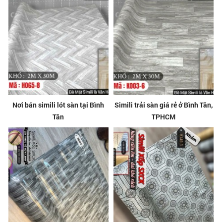
Nơi bán simili lót sàn tại Bình
Simili trải sàn giá rẻ ở Bình Tân,
Tân
TPHCM