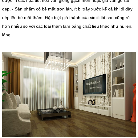
được in các họa tiết hoa văn giống gạch men hoặc giả vân gỗ rất
đẹp. - Sản phẩm có bề mặt trơn lán, ít bị trầy xước kể cả khi đi dày
dép lên bề mặt thảm. Đặc biệt giá thành của simili lót sàn cũng rẻ
hơn nhiều so với các loại thảm làm bằng chất liệu khác như nỉ, len,
lông …