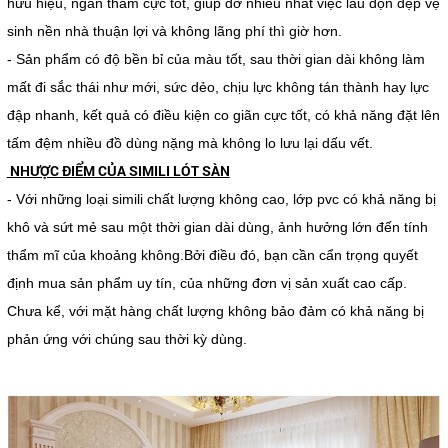
hữu hiệu, ngăn thấm cực tốt, giúp đỡ nhiều nhất việc lau dọn dẹp vệ
sinh nền nhà thuận lợi và không lãng phí thì giờ hơn.
- Sản phẩm có độ bền bỉ của màu tốt, sau thời gian dài không làm
mất đi sắc thái như mới, sức dẻo, chịu lực không tán thành hay lực
đập nhanh, kết quả có điều kiện co giãn cực tốt, có khả năng đặt lên
tấm đệm nhiều đồ dùng nặng mà không lo lưu lại dấu vết.
NHƯỢC ĐIỂM CỦA SIMILI LÓT SÀN
- Với những loại simili chất lượng không cao, lớp pvc có khả năng bị
khô và sứt mẻ sau một thời gian dài dùng, ảnh hưởng lớn đến tính
thẩm mĩ của khoảng không.Bởi điều đó, bạn cần cẩn trọng quyết
định mua sản phẩm uy tín, của những đơn vị sản xuất cao cấp.
Chưa kể, với mặt hàng chất lượng không bảo đảm có khả năng bị
phản ứng với chúng sau thời kỳ dùng.