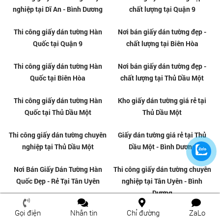
Giấy dán tường Hàn Quốc giá rẻ
Thi công giấy dán tường uy tín
tại Gò Vấp
tại Gò Vấp
Giấy dán tường Hàn Quốc giá rẻ
Thi công giấy dán tường chuyên
tại Biên Hòa - Đồng Nai
nghiệp tại Gò Vấp
Gọi điện
Nhắn tin
Chỉ đường
ZaLo